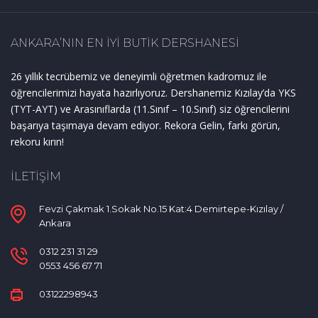
ANKARA’NIN EN IYI BUTIK DERSHANESI
26 yıllık tecrübemiz ve deneyimli öğretmen kadromuz ile
öğrencilerimizi hayata hazırlıyoruz. Dershanemiz Kızılay’da YKS
(TYT-AYT) ve Arasınıflarda (11.Sınıf – 10.Sınıf) siz öğrencilerini
başarıya taşımaya devam ediyor. Rekora Gelin, farkı görün,
rekoru kırın!
İLETIŞIM
Fevzi Çakmak 1.Sokak No.15 Kat:4 Demirtepe-Kızılay /
Ankara
0312 231 31 29
0553 456 67 71
03122298943